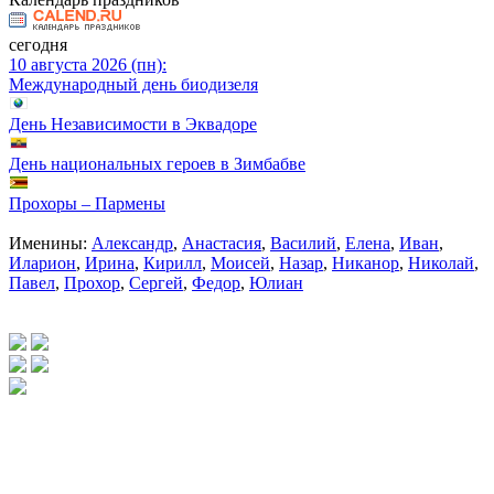
сегодня
10 августа 2026 (пн):
Международный день биодизеля
День Независимости в Эквадоре
День национальных героев в Зимбабве
Прохоры – Пармены
Именины:
Александр
,
Анастасия
,
Василий
,
Елена
,
Иван
,
Иларион
,
Ирина
,
Кирилл
,
Моисей
,
Назар
,
Никанор
,
Николай
,
Павел
,
Прохор
,
Сергей
,
Федор
,
Юлиан