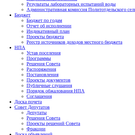
Результаты лабораторных испытаний воды
Административная комиссия Политотдельского сел
Бюджет
Бюджет по годам
Отчет об исполнении
Индикативный план
Проекты бюджета
Реестр источников доходов местного бюджета
НПА
Устав поселения
Программы
Решения Совета
Распоряжения
Постановления
Проекты документов
Публичные слушания
Порядок обжалования НПА
Соглашения
Доска почета
Совет Депутатов
Депутаты
Решения Совета
Проекты решений Совета
Фракции
Доска объявлений