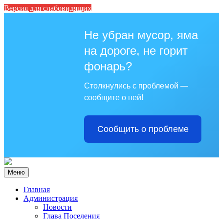
Версия для слабовидящих
Не убран мусор, яма
на дороге, не горит
фонарь?
Столкнулись с проблемой —
сообщите о ней!
Сообщить о проблеме
Меню
Главная
Администрация
Новости
Глава Поселения