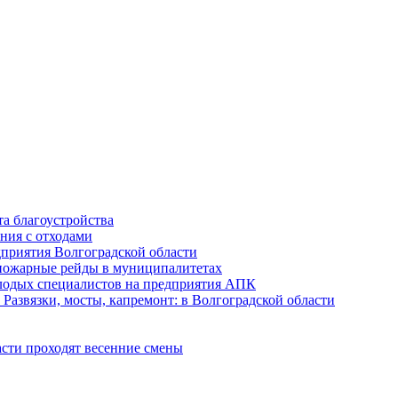
а благоустройства
ния с отходами
приятия Волгоградской области
опожарные рейды в муниципалитетах
лодых специалистов на предприятия АПК
Развязки, мосты, капремонт: в Волгоградской области
асти проходят весенние смены