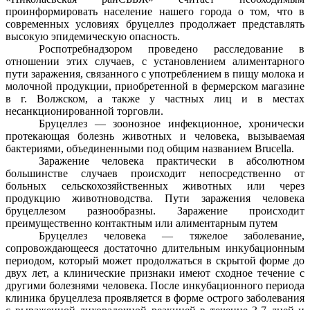
проинформировать население нашего города о том, что в
современных условиях бруцеллез продолжает представлять
высокую эпидемическую опасность.
Роспотребнадзором проведено расследование в
отношении этих случаев, с установлением алиментарного
пути заражения, связанного с употреблением в пищу молока и
молочной продукции, приобретенной в фермерском магазине
в г. Волжском, а также у частных лиц и в местах
несанкционированной торговли.
Бруцеллез — зоонозное инфекционное, хронически
протекающая болезнь животных и человека, вызываемая
бактериями, объединенными под общим названием Brucella.
Заражение человека практически в абсолютном
большинстве случаев происходит непосредственно от
больных сельскохозяйственных животных или через
продукцию животноводства. Пути заражения человека
бруцеллезом разнообразны. Заражение происходит
преимущественно контактным или алиментарным путем
Бруцеллез человека — тяжелое заболевание,
сопровождающееся достаточно длительным инкубационным
периодом, который может продолжаться в скрытой форме до
двух лет, а клинические признаки имеют сходное течение с
другими болезнями человека. После инкубационного периода
клиника бруцеллеза проявляется в форме острого заболевания