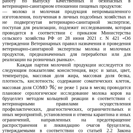
работу по выпуску качественных и безопасных в
ветеринарно-санитарном отношении пищевых продуктов:
— молоко и молочная продукция непромышленного
изготовления, полученная в личных подсобных хозяйствах и
не подвергнутая ветеринарно-санитарной экспертизе,
поступая для реализации, подлежит исследованиям, которая
проводится в соответствии с приказом Министерства
сельского хозяйства РФ от 28 июня 2021 г. N 421 «Об
утверждении Ветеринарных правил назначения и проведения
ветеринарно-санитарной экспертизы молока и молочных
продуктов, предназначенных для переработки или для
реализации на розничных рынках».
Каждая партия молочной продукции исследуется по
следующим показателям: консистенция, вкус и запах, цвет,
температура, массовая доля жира, массовая доля белка,
плотность, кислотность; содержание соматических клеток,
%;
массовая доля СОМО
не реже 1 раза в месяц проводится
плановое серологическое исследование молока коров на
бруцеллез методом кольцевой реакции в соответствии с
ветеринарными правилами осуществления
профилактических, диагностических, ограничительных и
иных мероприятий, установления и отмены карантина и иных
ограничений, направленных на предотвращение
распространения и ликвидацию очагов бруцеллеза,
утверждаемыми в соответствии со статьей 2.2 Закона