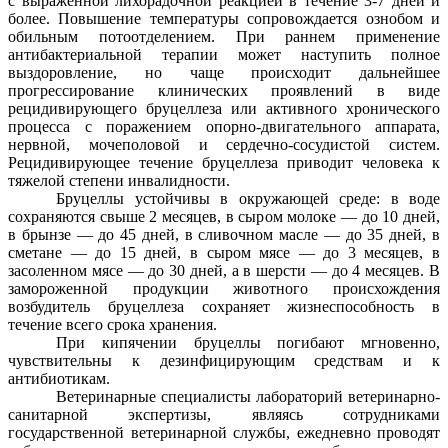
с выраженной лихорадочной реакцией в течение 3-7 дней и
более. Повышение температуры сопровождается ознобом и
обильным потоотделением. При раннем применение
антибактериальной терапии может наступить полное
выздоровление, но чаще происходит дальнейшее
прогрессирование клинических проявлений в виде
рецидивирующего бруцеллеза или активного хронического
процесса с поражением опорно-двигательного аппарата,
нервной, мочеполовой и сердечно-сосудистой систем.
Рецидивирующее течение бруцеллеза приводит человека к
тяжелой степени инвалидности.
Бруцеллы устойчивы в окружающей среде: в воде
сохраняются свыше 2 месяцев, в сыром молоке — до 10 дней,
в брынзе — до 45 дней, в сливочном масле — до 35 дней, в
сметане — до 15 дней, в сыром мясе — до 3 месяцев, в
засоленном мясе — до 30 дней, а в шерсти — до 4 месяцев. В
замороженной продукции животного происхождения
возбудитель бруцеллеза сохраняет жизнеспособность в
течение всего срока хранения.
При кипячении бруцеллы погибают мгновенно,
чувствительны к дезинфицирующим средствам и к
антибиотикам.
Ветеринарные специалисты лабораторий ветеринарно-
санитарной экспертизы, являясь сотрудниками
государственной ветеринарной службы, ежедневно проводят