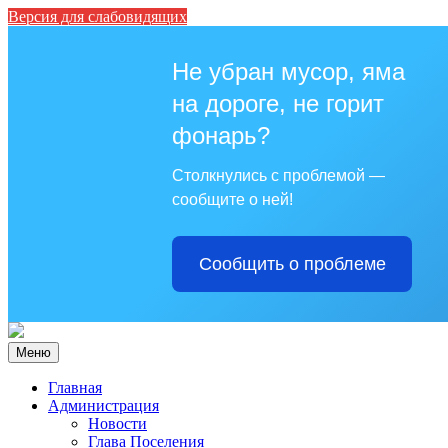
Версия для слабовидящих
Не убран мусор, яма
на дороге, не горит
фонарь?
Столкнулись с проблемой —
сообщите о ней!
Сообщить о проблеме
Меню
Главная
Администрация
Новости
Глава Поселения