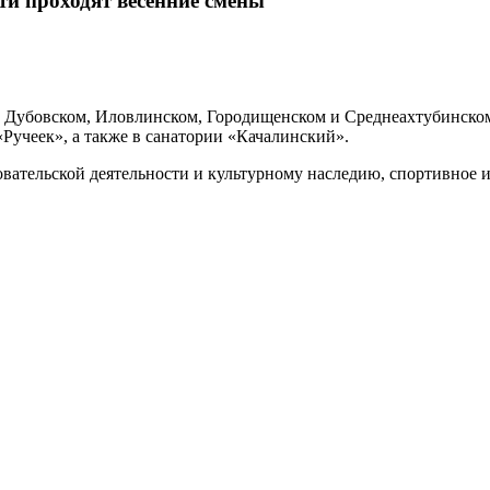
ти проходят весенние смены
 Дубовском, Иловлинском, Городищенском и Среднеахтубинском 
«Ручеек», а также в санатории «Качалинский».
ательской деятельности и культурному наследию, спортивное и 