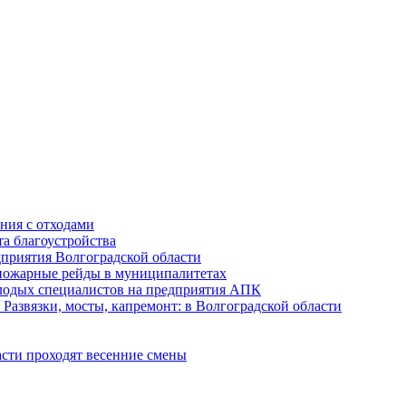
ния с отходами
а благоустройства
приятия Волгоградской области
опожарные рейды в муниципалитетах
лодых специалистов на предприятия АПК
Развязки, мосты, капремонт: в Волгоградской области
асти проходят весенние смены