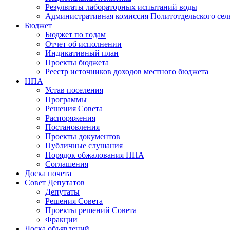
Результаты лабораторных испытаний воды
Административная комиссия Политотдельского сел
Бюджет
Бюджет по годам
Отчет об исполнении
Индикативный план
Проекты бюджета
Реестр источников доходов местного бюджета
НПА
Устав поселения
Программы
Решения Совета
Распоряжения
Постановления
Проекты документов
Публичные слушания
Порядок обжалования НПА
Соглашения
Доска почета
Совет Депутатов
Депутаты
Решения Совета
Проекты решений Совета
Фракции
Доска объявлений